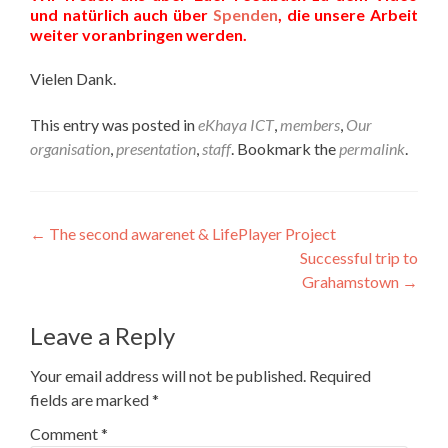
und natürlich auch über
Spenden
, die unsere Arbeit
weiter voranbringen werden.
Vielen Dank.
This entry was posted in
eKhaya ICT
,
members
,
Our
organisation
,
presentation
,
staff
. Bookmark the
permalink
.
Post
←
The second awarenet & LifePlayer Project
Successful trip to
navigation
Grahamstown
→
Leave a Reply
Your email address will not be published.
Required
fields are marked
*
Comment
*