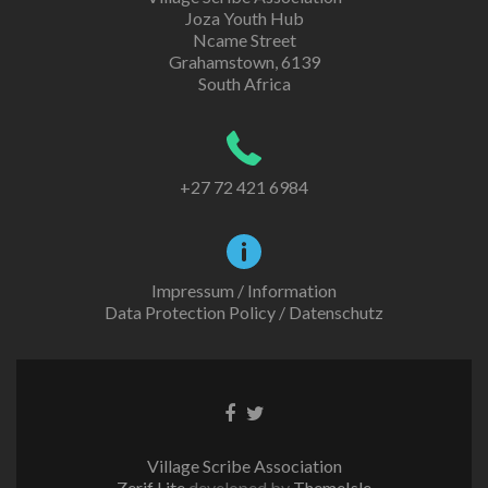
Joza Youth Hub
Ncame Street
Grahamstown, 6139
South Africa
+27 72 421 6984
Impressum / Information
Data Protection Policy / Datenschutz
Facebook
Twitter
link
link
Village Scribe Association
Zerif Lite
developed by
ThemeIsle